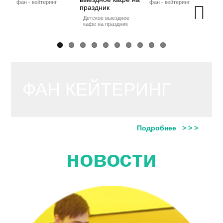
фан - кейтеринг
фан - кейтеринг
вы
пр
Детское выездное
кафе на праздник
Next
ФАН КЕЙТЕРИНГ
Подробнее > > >
новости