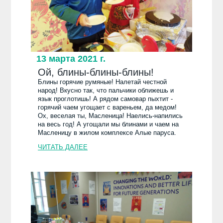
13 марта 2021 г.
Ой, блины-блины-блины!
Блины горячие румяные! Налетай честной
народ! Вкусно так, что пальчики оближешь и
язык проглотишь! А рядом самовар пыхтит -
горячий чаем угощает с вареньем, да медом!
Ох, веселая ты, Масленица! Наелись-напились
на весь год! А угощали мы блинами и чаем на
Масленицу в жилом комплексе Алые паруса.
ЧИТАТЬ ДАЛЕЕ