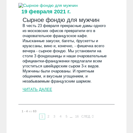
19 февраля 2021 г.
Сырное фондю для мужчин
В честь 23 февраля прекрасные дамы одного
из московских офисов превратили его в
очаровательное французское кафе.
Изысканные закуски, багеты, брускетты и
круассаны, вино и, конечно, - фишечка всего
вечера - сырное фондю. Мы установили на
столе 3 фондюшницы и наши очаровательные
официантки-француженки предлагали всем
угоститься швейцарским сыром 3-х видов.
Мужчины были очарованы. И приятным
общением, и вкусным угощением, и
незабываемым французским шармом.
ЧИТАТЬ ДАЛЕЕ
1 - 4
из
63
1
2
3
4
5
...
16
СЛЕД.